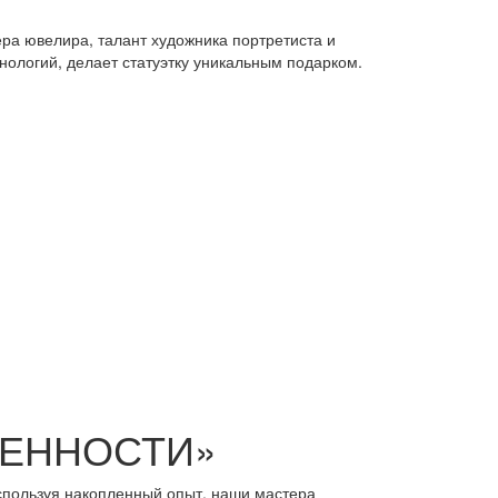
ера ювелира, талант художника портретиста и
нологий, делает статуэтку уникальным подарком.
ЦЕННОСТИ»
спользуя накопленный опыт, наши мастера