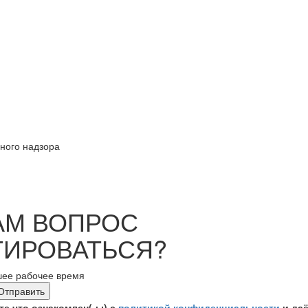
рного надзора
АМ ВОПРОС
ТИРОВАТЬСЯ?
шее рабочее время
е что ознакомлен(-ы) с
политикой конфиденциальности
и да